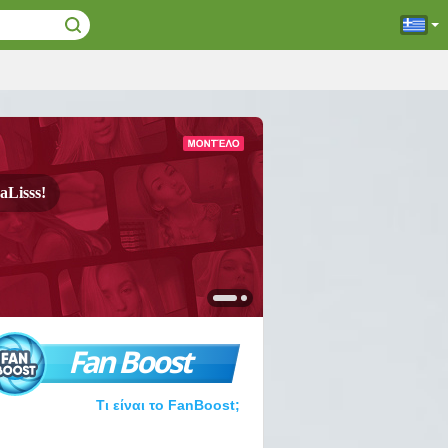
Lisss!
Fan Boost
Τι είναι το FanBoost;