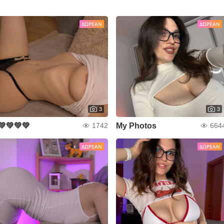
ΔΩΡΕΆΝ
ΔΩΡΕΆΝ
3
3
💚💚💚💚
My Photos
1742
664
ΔΩΡΕΆΝ
ΔΩΡΕΆΝ