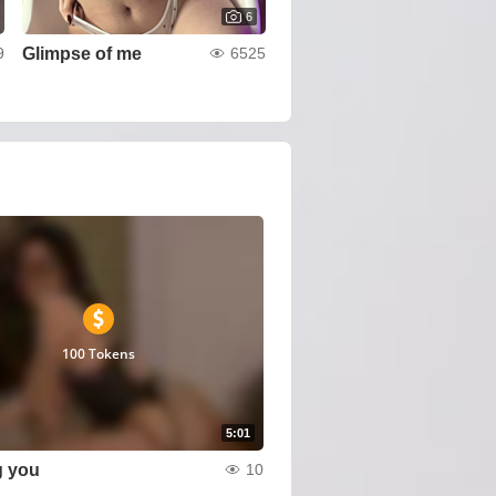
6
Glimpse of me
9
6525
100 Tokens
5:01
g you
10