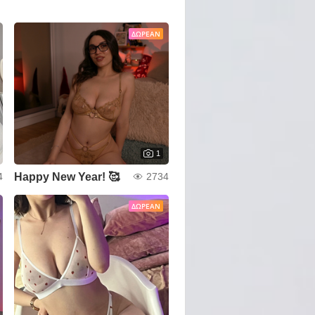
ΔΩΡΕΆΝ
1
Happy New Year! 🥰
4
2734
ΔΩΡΕΆΝ