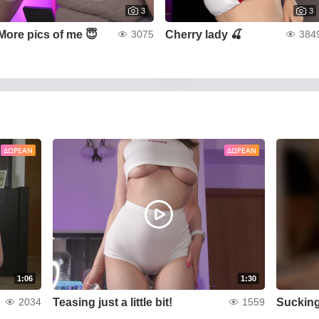
3
3
More pics of me 😇
Cherry lady 🍒
3075
384
ΔΩΡΕΆΝ
ΔΩΡΕΆΝ
1:06
1:30
Teasing just a little bit!
Suckin
2034
1559