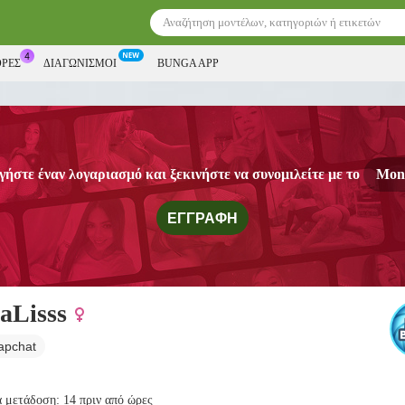
ΟΡΕΣ
ΔΙΑΓΩΝΙΣΜΟΊ
BUNGA APP
ήστε έναν λογαριασμό και ξεκινήστε να συνομιλείτε με το
Mona
ΕΓΓΡΑΦΉ
aLisss
apchat
α μετάδοση: 14 πριν από ώρες