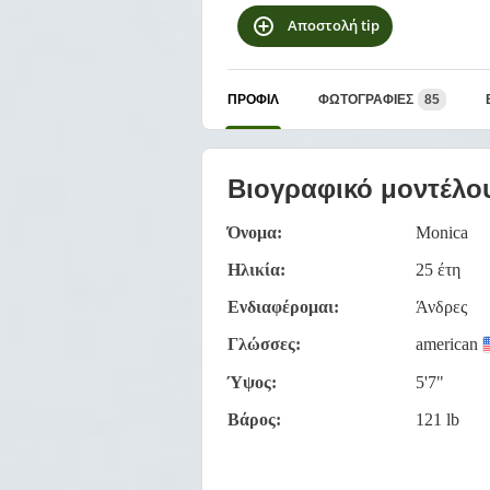
Αποστολή tip
ΠΡΟΦΊΛ
ΦΩΤΟΓΡΑΦΊΕΣ
85
Βιογραφικό μοντέλο
Όνομα:
Monica
Ηλικία:
25 έτη
Ενδιαφέρομαι:
Άνδρες
Γλώσσες:
american
Ύψος:
5'7"
Βάρος:
121 lb