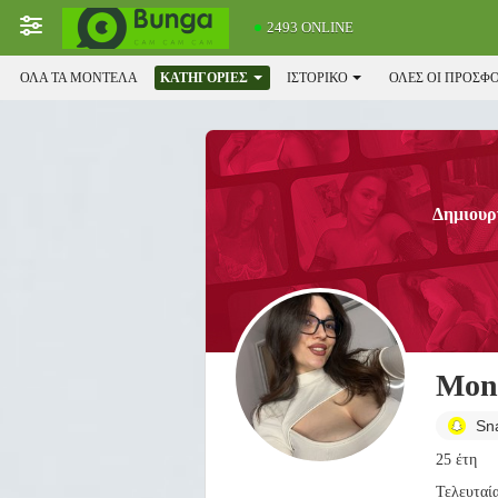
2493 ONLINE
ΌΛΑ ΤΑ ΜΟΝΤΈΛΑ
ΚΑΤΗΓΟΡΊΕΣ
ΙΣΤΟΡΙΚΌ
ΟΛΕΣ ΟΙ ΠΡΟΣΦ
Δημιουργ
Mon
Sn
25 έτη
Τελευταί