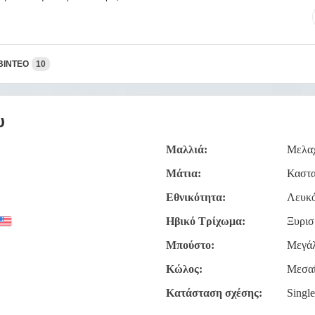
ΒΊΝΤΕΟ
10
υ
Μαλλιά:
Μελαχ
Μάτια:
Καστ
Εθνικότητα:
Λευκό
Ηβικό Τρίχωμα:
Ξυρισ
Μπούστο:
Μεγά
Κώλος:
Μεσα
Κατάσταση σχέσης:
Singl