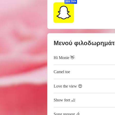
999 TKN
Μενού φιλοδωρημά
Hi Monie 👋
Camel toe
Love the view 😍
Show feet 🦶
Song request 🎶