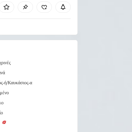
ρινές
ανά
ς-ή/Καυκάσιος-α
μένο
λο
ίο
e