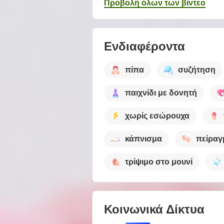
Προβολή όλων των βίντεο
Ενδιαφέροντα
πίπα
συζήτηση
παιχνίδι με δονητή
χωρίς εσώρουχα
κάπνισμα
πείραγ
τρίψιμο στο μουνί
Κοινωνικά Δίκτυα