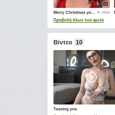
2
Merry Christmas you all 🫶🏻🎄🥰
2656
Προβολή όλων των φωτο
Βίντεο
10
Teasing you