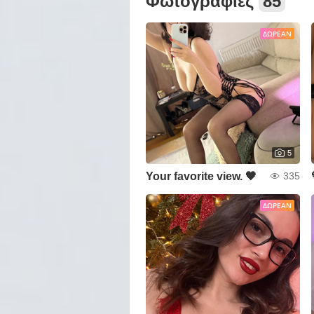
Φωτογραφίες
85
ΔΩΡΕΆΝ
5
Your favorite view. 🖤
335
ΔΩΡΕΆΝ